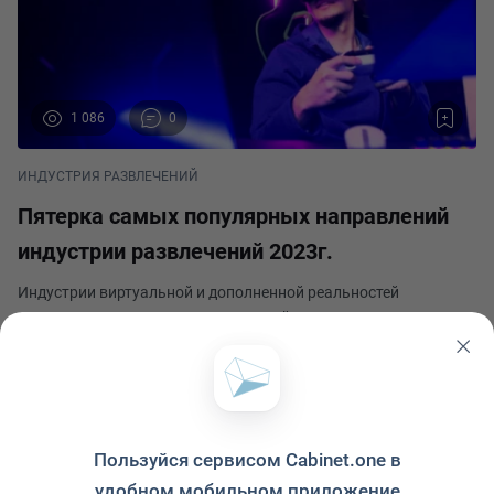
1 086
0
ИНДУСТРИЯ РАЗВЛЕЧЕНИЙ
Пятерка самых популярных направлений
индустрии развлечений 2023г.
Индустрии виртуальной и дополненной реальностей
стремительно развиваются в данный момент и уже
приобретают все более массовый характер, применяясь в
самых коммерчески успешных проектах. Специалисты PWC
Серик Малышев
включили VR в список самых активно развивающихся и
Опубликовано 10 октября 2023
перспе
Пользуйся сервисом Cabinet.one в
удобном мобильном приложение