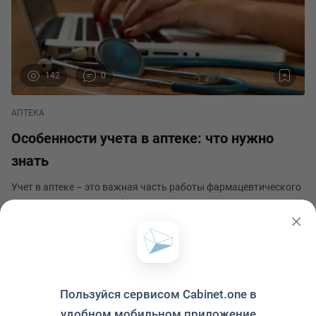
142
0
АПТЕКА
Особенности учета в аптеке: что нужно
знать
Учет в аптеке – это важная часть работы фармацевтического
учреждения, которая обеспечивает точность и прозрачность
хранения, продажи и учета лекарственных средств и
медицинских изделий. Учет в аптеке имеет свои особенности,
Владимир Еленчук
которые необходимо знать для обеспеч
Опубликовано 25 июня 2024
Пользуйся сервисом Cabinet.one в
удобном мобильном приложение