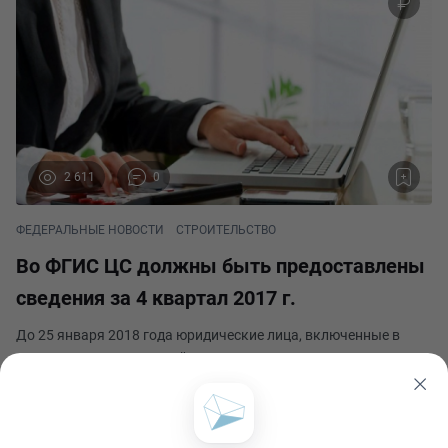
2 611
0
ФЕДЕРАЛЬНЫЕ НОВОСТИ
СТРОИТЕЛЬСТВО
Во ФГИС ЦС должны быть предоставлены
сведения за 4 квартал 2017 г.
До 25 января 2018 года юридические лица, включенные в
перечень производителей или поставщиков строительных
ресурсов и обязанные представлять информацию во ФГИС
ЦС, должны направить сведения за 4 квартал 2017 года.
Главный сметный
Полный список юридических лиц размещен на сай
Опубликовано 10 января 2018