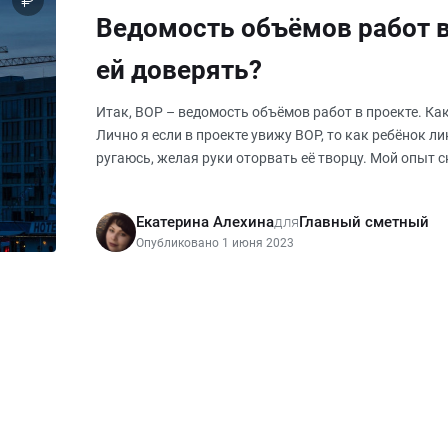
Ведомость объёмов работ в 
ей доверять?
Итак, ВОР – ведомость объёмов работ в проекте. Ка
Лично я если в проекте увижу ВОР, то как ребёнок л
ругаюсь, желая руки оторвать её творцу. Мой опыт 
я не дов
Екатерина Алехина
для
Главный сметный
Опубликовано 1 июня 2023