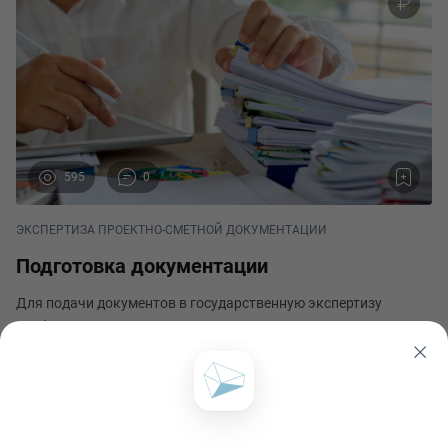
595
0
ЭКСПЕРТИЗА ПРОЕКТНО-СМЕТНОЙ ДОКУМЕНТАЦИИ
Подготовка документации
Для подачи документов в государственную экспертизу
необходимо подготовить комплект документов, прямо не
относящийся к сметной документации. Общее название такой
документации – исходно-разрешительная. В её состав входят
Лев Борисович Сироткин
следующие документы: Для прохождения госу
Опубликовано 16 мая 2023