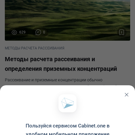
629
0
МЕТОДЫ РАСЧЕТА РАССЕИВАНИЯ
Методы расчета рассеивания и
определения приземных концентраций
Рассеивание и приземные концентрации обычно
рассчитывают с использованием моделей атмосферной
диффузии. Эти методы учитывают факторы, такие как
скорость ветра, температура, высота выброса и топография
Дмитрий Кожевников
местности. Приземные концентрации могут быть определены
Опубликовано 25 марта 2024
с п
Пользуйся сервисом Cabinet.one в
удобном мобильном приложение