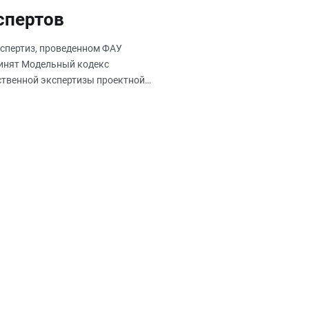
спертов
кспертиз, проведенном ФАУ
ринят Модельный кодекс
ственной экспертизы проектной