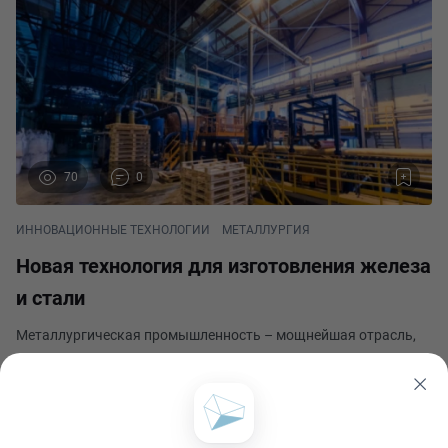
70
0
ИННОВАЦИОННЫЕ ТЕХНОЛОГИИ
МЕТАЛЛУРГИЯ
Новая технология для изготовления железа
и стали
Металлургическая промышленность – мощнейшая отрасль,
которая за последние несколько десятков лет достигла
рекордных показателей в переработке гематитовой железной
руды высокого качества. Данный материал – сырье, из
Даниил Ларионов
которого в последующем путем доменной обработ
Опубликовано 7 декабря 2023