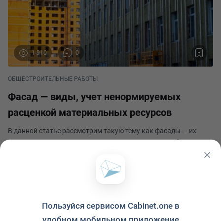
1 910
0
ОБЩЕСТРОИТЕЛЬНЫЕ РАБОТЫ
Фасад ― виды, учет ненормируемых
расценкой материальных ресурсов
В данной статье рассмотрим такую тему как фасады ― их
виды и, в частности, учет ненормируемых расценкой
материальных ресурсов. Итак, в нормативно документации
дается следующее определение: «Фасад ― ортогональная
Артем Захаренко
проекция наружной стены здания или сооружения на
Опубликовано 7 мая 2024
Пользуйся сервисом Cabinet.one в
удобном мобильном приложение