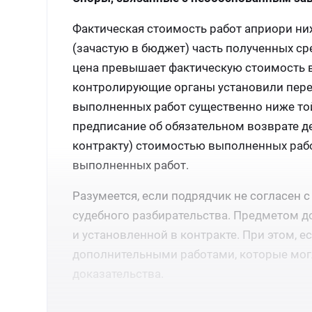
Фактическая стоимость работ априори ни
(зачастую в бюджет) часть полученных ср
цена превышает фактическую стоимость в
контролирующие органы установили перер
выполненных работ существенно ниже той
предписание об обязательном возврате д
контракту) стоимостью выполненных рабо
выполненных работ.
Разумеется, если подрядчик не согласен
судебного разбирательства. Предметом д
и установленной в контракте. При этом, е
дополнительными работами, которые мог
доказательства.