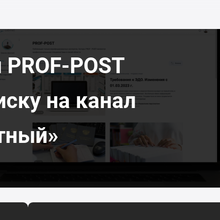
л PROF-POST
иску на канал
тный»