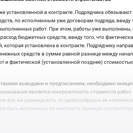
же установленной в контракте. Подрядчика обязывают
едств, по исполненным уже договорам подряда, ввиду т
ыполненных работ. При этом, работы уже выполнены, 
асход бюджетных средств, ввиду того, что фактическ
, которая установлена в контракте. Подрядчику напра
енежных средств в сумме равной разнице между начал
т и фактической (установленной позднее) стоимость
 с такими выводами и предписанием, необходимо иниц
оказывания является конгруэнтность стоимости работ,
сли все же разница есть, то целесообразно ее компенс
ли быть выполнены по контракту, приведя соответств