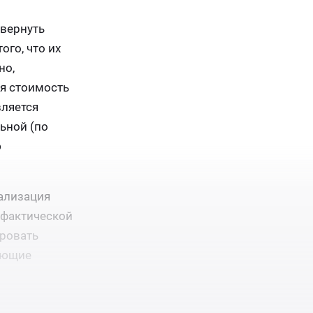
 вернуть
ого, что их
но,
ая стоимость
вляется
ьной (по
ю
иализация
 фактической
ировать
ующие