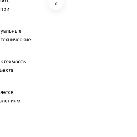
бот,
0
 при
туальные
 технические
 стоимость
бъекта
яется
авлениям: