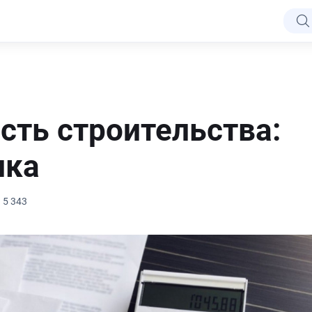
сть строительства:
ика
5 343