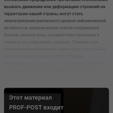
вызвать движение или деформацию строений на
территории нашей страны, могут стать
землетрясения различного уровня сейсмической
активности, механическое снятие напряжений
блоков земной коры, воздействие приливов и
отливов на побережьях, ураганы. Помимо уже
изложенной информации, карты будут дополнены
электронными базами акселерограмм,
оценивающих зависимость ускорения колебаний
от времени и имеющих важное значение при
расчетах проектов различного уровня и
сложности на сейсмостойкость.
Этот материал
PROF-POST входит