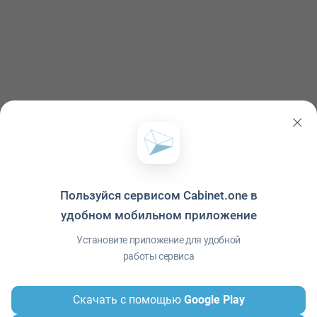
Пользуйся сервисом Cabinet.one в
удобном мобильном приложение
Политика конфиденциальности
·
Условия использования
·
Файлы cookie
·
Справка
·
Приложение
© ООО "Межрегиональный Информационный центр"
Установите приложение для удобной
работы сервиса
Скачать с помощью
Google Play