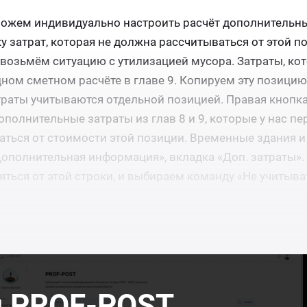
ожем индивидуально настроить расчёт дополнительны
 затрат, которая не должна рассчитываться от этой по
, возьмём ситуацию с утилизацией мусора. Затраты, ко
дном сметном расчёте в главе 9. Копируем эту позицию
атраты учитываются отдельной позицией. Правая кнопк
ополнительные затраты из глав 8 и 9, которые у нас п
аться от стоимости этой позиции. Временные здания 
ополнительная информация», вкладка «Доп. затраты»
яться от этой строки, и выбираем команду «Не учитыва
л PROF-POST