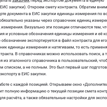
делать
заказчик
перед экспортом документа в единую
ЕИС закупки). Откроем смету контракта. Обратим вним
орте документа в ЕИС закупки единицы измерения по в
обязательно указаны через справочник единиц измере
змерения. Визуально эти позиции отличаются тем, что
я и условные обозначения единицы измерения и её к
 обозначение экспортируется в файл контракта для его
ник единицы измерения и натягиваем, то есть примен
тракта. В справочниках можно использовать поиск, а 
я из эталонного справочника в пользовательский, что
 списком, а не полным. Это был первый шаг подгото
экспорту в ЕИС закупки.
аботе с каждой позицией. Открываем окно «Дополните
ит полную информацию о текущей позиции смета контр
ля расчёта, а также обязательные настройки для эксп