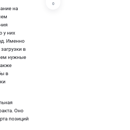
0
ание на
сем
ния
 у них
од. Именно
 загрузки в
яем нужные
также
бы в
вки
льная
акта. Оно
орта позиций