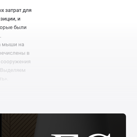
х затрат для
зиции, и
торые были
.
а мыши на
еречислены в
и сооружения
. Выделяем
ть».