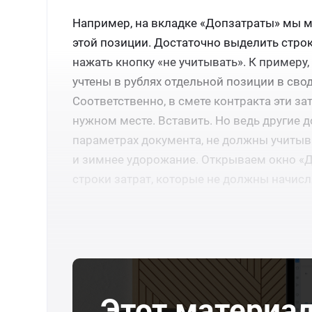
Например, на вкладке «Допзатраты» мы м
этой позиции. Достаточно выделить строку
нажать кнопку «не учитывать». К примеру
учтены в рублях отдельной позиции в сво
Соответственно, в смете контракта эти з
нужном месте. Вставить. Но ведь другие д
параметрах документа, не должны учитыв
и зимнее удорожание. Открываем окно «Д
строки затрат, которые не должны начисл
Этот материа