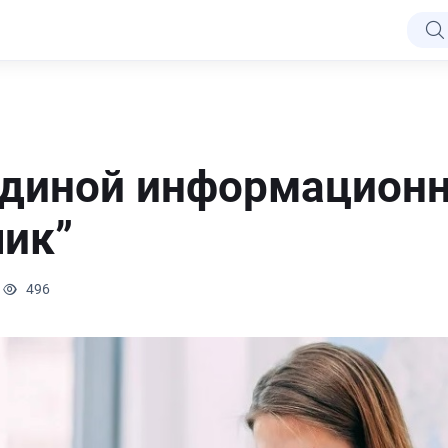
единой информацион
чик”
496