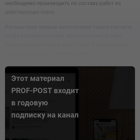
необходимо производить по составу работ из
действующих норм.
Рассмотрим пример выполнения такого расчета,
когда обогревательная зона включает в себя
водосточные лотки и водостоки. За первичные
исходные данные примем проектную
спецификацию.
Этот материал
PROF-POST входит
в годовую
подписку на канал