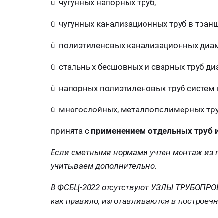
ü чугунных напорных труб,
ü чугунных канализационных труб в транш
ü полиэтиленовых канализационных диаме
ü стальных бесшовных и сварных труб д
ü напорных полиэтиленовых труб систем
ü многослойных, металлополимерных тру
принята с
применением отдельных труб 
Если сметными нормами учтен монтаж из го
учитываем дополнительно.
В ФСБЦ-2022 отсутствуют УЗЛЫ ТРУБОП
как правило, изготавливаются в построеч