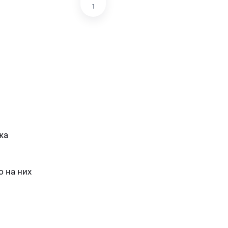
1
жа
 на них