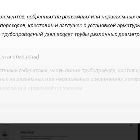
 элементов, собранных на разъемных или неразъемных с
переходов, крестовин и заглушек с установкой арматуры
 трубопроводный узел входят трубы различных диаметро
менты отменены)
ртными габаритами, часть линии трубопровода, состоящ
ных на разъемных или неразъемных соединениях, котор
ановлена в проектной положение