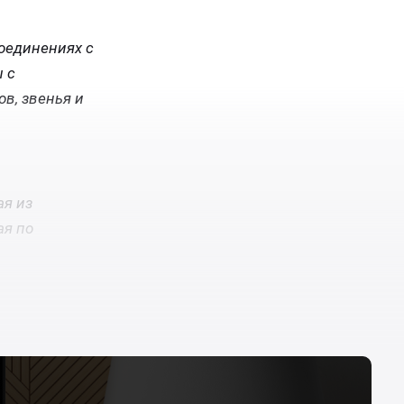
оединениях с
 с
в, звенья и
ая из
ая по