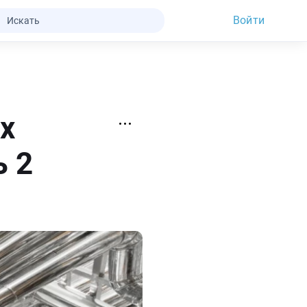
Войти
х
ь 2