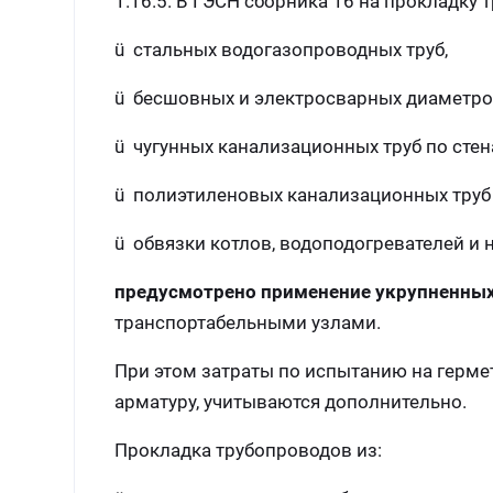
1.16.5. В ГЭСН сборника 16 на прокладку 
ü стальных водогазопроводных труб,
ü бесшовных и электросварных диаметро
ü чугунных канализационных труб по стен
ü полиэтиленовых канализационных труб 
ü обвязки котлов, водоподогревателей и 
предусмотрено применение укрупненных
транспортабельными узлами.
При этом затраты по испытанию на герме
арматуру, учитываются дополнительно.
Прокладка трубопроводов из: