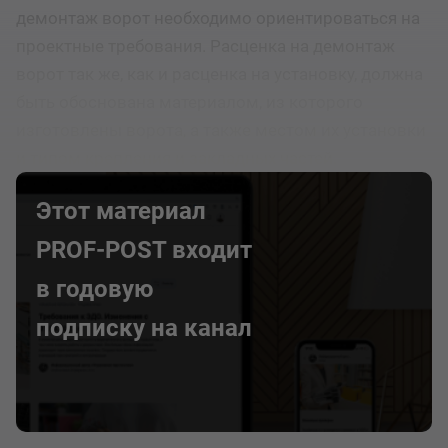
демонтаж ворот необходимо ориентироваться на
проектные требования. Расценка на демонтаж
ворот так же, как и расценка на установку, должна
быть обоснована материалом, из которого
изготовлены ворота, а также местом их установки
и типом крепления и закладных частей.
Этот материал
PROF-POST входит
в годовую
подписку на канал