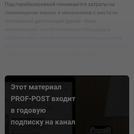
Под перебазировкой понимаются затраты на
перемещение машин и механизмов с места их
постоянной дислокации (далее - база
механизации) на строительную площадку и
обратно или с одной строительной площадки на
другую строительную площадку, включая затраты
на их монтаж, демонтаж и выполнение
погрузочно-разгрузочных операций (при их
наличии).
Этот материал
PROF-POST входит
в годовую
подписку на канал