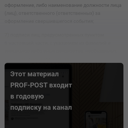
оформление, либо наименование должности лица
(лиц), ответственного (ответственных) за
оформление свершившегося события;
7) подписи лиц, предусмотренных пунктом
6 настоящей части, с указанием их фамилий и
инициалов либо иных реквизитов, необходимых
для идентификации этих лиц.
Этот материал
PROF-POST входит
в годовую
подписку на канал