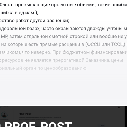
0-крат превышающие проектные объемы, такие ошибк
ибка в ед.изм.);
ставе работ другой расценки;
едеральной базах, часто оказываются дважды учтены 
е МР, затем отдельной сметной строкой или вообще не у
на которые есть прямые расценки в (ФССЦ или ТССЦ) п
азчиком), что неверно. При бюджетном финансирован
ресурсов не является прерогативой Заказчика, цены
риальный орган по ценообразованию;
л PROF-POST