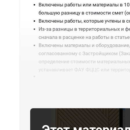
Включены работы или материалы в 10
большую разницу в стоимости смет (ош
Включены работы, которые учтены в со
Из-за разницы в территориальных и ф
сначала в расценке на работы в стать
Включены материалы и оборудование, 
согласованному с Застройщиком (Зак
определение стоимости материальных 
устанавливает ФАУ ФЦЦС или террито
Этот материа