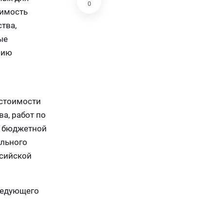
0
оимость
тва,
ые
нию
 стоимости
а, работ по
в бюджетной
ельного
ссийской
ледующего