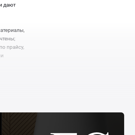
и дают
материалы,
чтены;
о прайсу,
ии