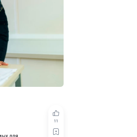
11
мых для