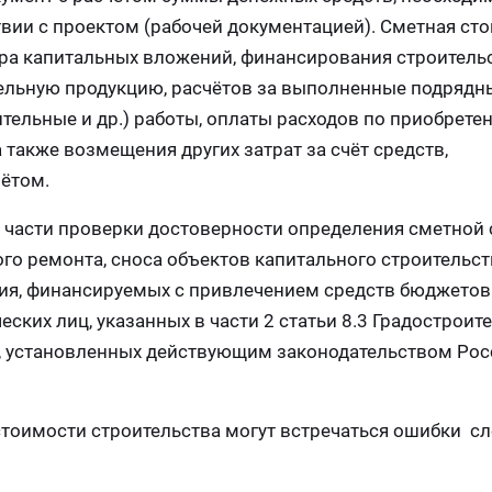
твии с проектом (рабочей документацией). Сметная ст
ра капитальных вложений, финансирования строительс
ельную продукцию, расчётов за выполненные подрядн
тельные и др.) работы, оплаты расходов по приобрете
а также возмещения других затрат за счёт средств,
ётом.
в части проверки достоверности определения сметной
ого ремонта, сноса объектов капитального строительств
дия, финансируемых с привлечением средств бюджето
ких лиц, указанных в части 2 статьи 8.3 Градостроит
х, установленных действующим законодательством Ро
стоимости строительства могут встречаться ошибки с