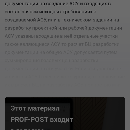
документации на создание АСУ и входящих в
состав заявки исходных требованиях к
создаваемой АСУ, или в техническом задании на
разработку проектной или рабочей документации
АСУ, указаны входящие в неё отдельные участки
также являющиеся АСУ, то расчет БЦ разработки
документации на общую АСУ допускается путём
суммирования базовых цен разработки
документации на эти участки. Если эти участки не
являются АСУ более низкого уровня, то включение
их в расчет БЦ на разработку АСУ полностью или
частично не допускается.
Этот материал
PROF-POST входит