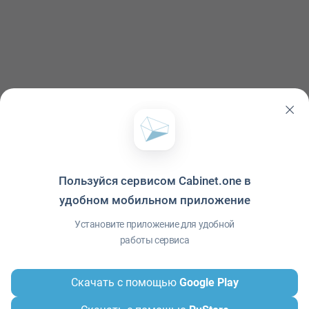
Пользуйся сервисом Cabinet.one в
удобном мобильном приложение
Политика конфиденциальности
·
Условия использования
·
Файлы cookie
·
Справка
·
Приложение
© ООО "Межрегиональный Информационный центр"
Установите приложение для удобной
работы сервиса
Скачать с помощью
Google Play