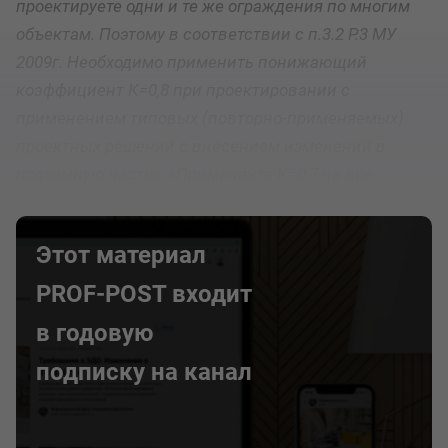
проектируете одни и те же ограждения по многим
объектам. Поэтому в соответствии с п.3.2 Р.3 МУ
2009г. Необходимо применить понижающий
коэффициент К=0,8 при проектировании с
применением типовых (повторно-применяемых)
проектных решений с внесением изменений в
подземную часть», «Применяйте К=0,7 на все
однотипные ограждения сразу с первой расценки»
Этот материал
PROF-POST входит
в годовую
подписку на канал