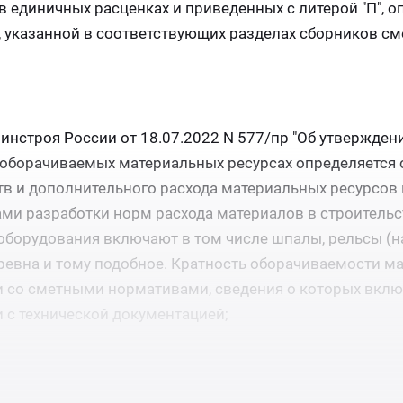
в единичных расценках и приведенных с литерой "П", о
 указанной в соответствующих разделах сборников с
Минстроя России от 18.07.2022 N 577/пр "Об утвержде
 оборачиваемых материальных ресурсах определяется 
тв и дополнительного расхода материальных ресурсов 
ами разработки норм расхода материалов в строительс
борудования включают в том числе шпалы, рельсы (н
бревна и тому подобное. Кратность оборачиваемости м
и со сметными нормативами, сведения о которых вкл
ии с технической документацией;