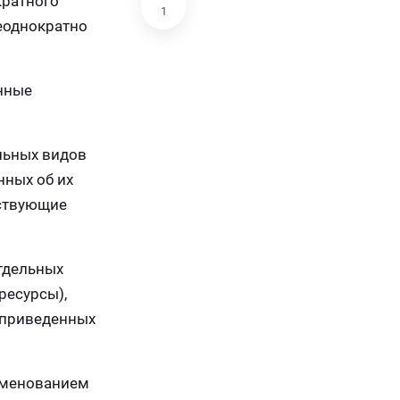
кратного
1
неоднократно
нные
льных видов
нных об их
тствующие
тдельных
ресурсы),
, приведенных
именованием