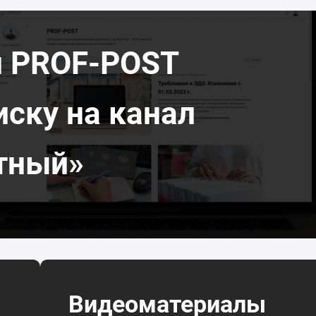
л PROF-POST
иску на канал
тный»
Видеоматериалы