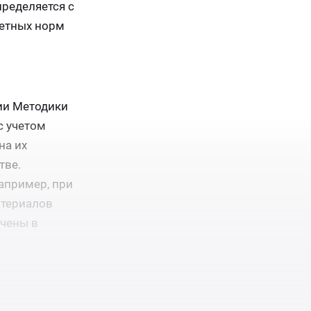
пределяется с
метных норм
нии Методики
с учетом
на их
тве.
апример, при
атериалов
ючены в