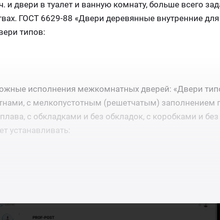
. и двери в туалет и ванную комнату, больше всего зад
твах. ГОСТ 6629-88 «Двери деревянные внутренние для
вери типов:
зможные исполнения межкомнатных дверей: «Двери типо
тнами, с мелкопустотным (решетчатым) заполнением п
плава, с обкладками и без обкладок, с коробками и без
ет устанавливать: