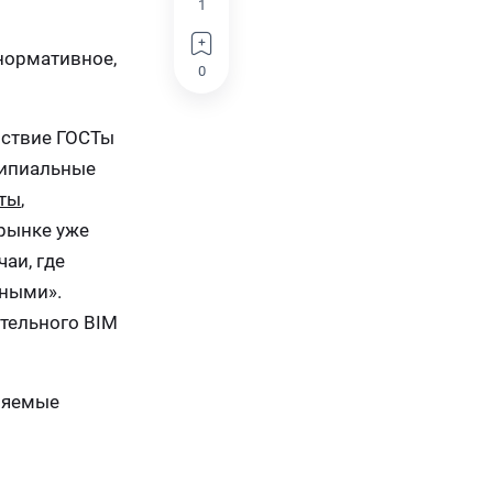
1
 нормативное,
0
йствие ГОСТы
ципиальные
нты
,
рынке уже
аи, где
жными».
тельного BIM
няемые