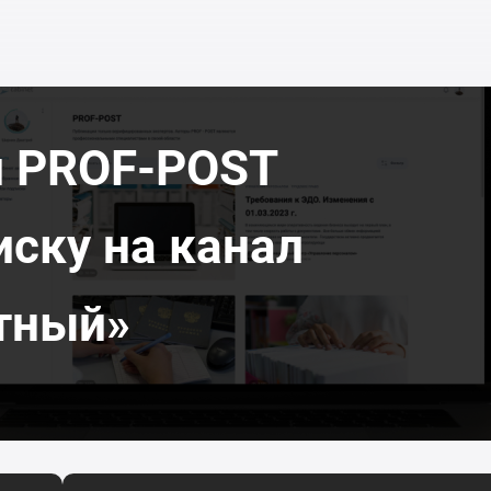
л PROF-POST
иску на канал
тный»