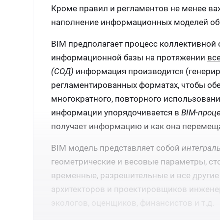
Кроме правил и регламентов не менее в
наполнение информационных моделей об
BIM предполагает процесс коллективной
информационной базы на протяжении
вс
(СОД)
информация производится (генериру
регламентированных форматах, чтобы об
многократного, повторного использован
информации упорядочивается в
ВІМ-проц
получает информацию и как она перемеща
BIM модель представляет собой
интеграл
геометрические и весовые параметры, ст
временные, разрешительные и все другие
архитекторов и проектировщиков инженер
экологов, оценщиков, финансистов и т.д.