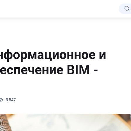
нформационное и
еспечение BIM -
5 547