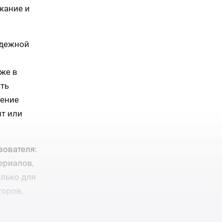
жание и
адежной
же в
ть
жение
ит или
ователя:
ериалов,
олько для
торов,