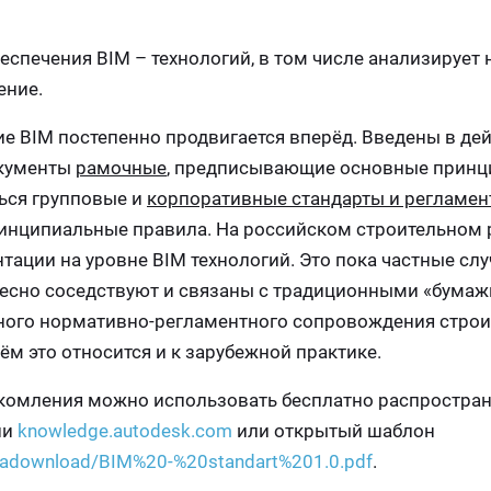
еспечения BIM – технологий, в том числе анализирует
ение.
е BIM постепенно продвигается вперёд. Введены в де
окументы
рамочные
, предписывающие основные прин
ься групповые и
корпоративные стандарты и регламе
нципиальные правила. На российском строительном 
ции на уровне BIM технологий. Это пока частные случ
тесно соседствуют и связаны с традиционными «бума
ного нормативно-регламентного сопровождения строи
ём это относится и к зарубежной практике.
накомления можно использовать бесплатно распростра
ии
knowledge.autodesk.com
или открытый шаблон
ocadownload/BIM%20-%20standart%201.0.pdf
.