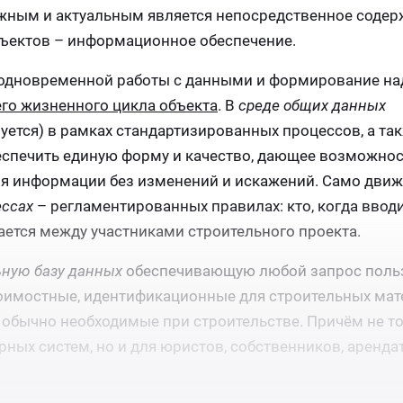
ажным и актуальным является непосредственное содер
ъектов – информационное обеспечение.
 одновременной работы с данными и формирование н
его жизненного цикла объекта
. В
среде общих данных
ется) в рамках стандартизированных процессов, а так
еспечить единую форму и качество, дающее возможнос
ия информации без изменений и искажений. Само дви
ессах
– регламентированных правилах: кто, когда ввод
ется между участниками строительного проекта.
ьную базу данных
обеспечивающую любой запрос польз
оимостные, идентификационные для строительных мат
 обычно необходимые при строительстве. Причём не т
ных систем, но и для юристов, собственников, аренда