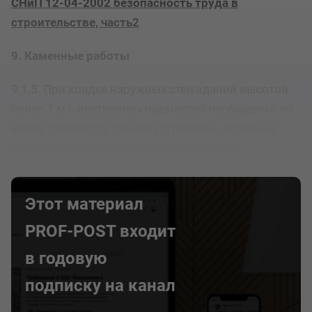
СНиП 12-04-2002 безопасность труда в
строительстве, часть2
9. Каменные работы
9.1.5. При кладке наружных стен зданий высотой
более 7 м с внутренних подмостей необходимо по
всему периметру здания устраивать наружные
защитные козырьки, удовлетворяющие
следующим требованиям...
Этот материал
PROF-POST входит
в годовую
подписку на канал