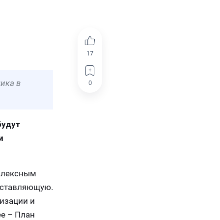
17
ика в
0
будут
и
мплексным
оставляющую.
изации и
е – План