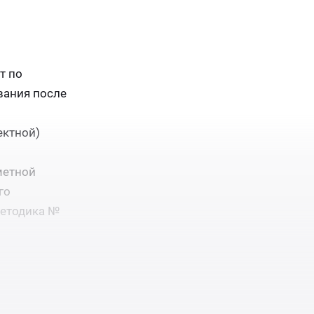
т по
вания после
ектной)
метной
го
Методика №