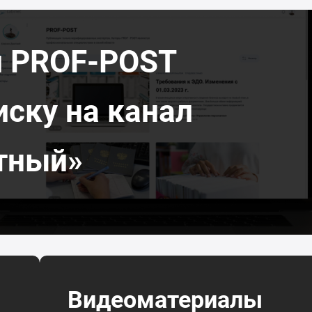
л PROF-POST
иску на канал
тный»
Видеоматериалы