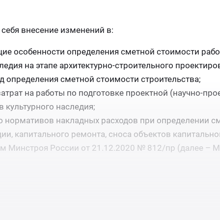
себя внесение изменений в:
ие особенности определения сметной стоимости рабо
ледия на этапе архитектурно-строительного проектиро
д определения сметной стоимости строительства;
трат на работы по подготовке проектной (научно-про
 культурного наследия;
ю нормативов накладных расходов при определении с
ии, капитального ремонта, сноса объектов капитально
м Минстроя России от 21.12.2020 № 812/пр (далее – 