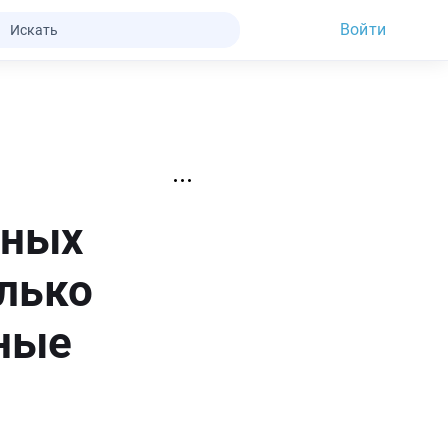
Войти
нных
лько
ные