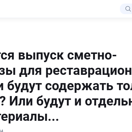
тся выпуск сметно-
зы для реставрацио
и будут содержать то
 Или будут и отдель
ериалы...
34