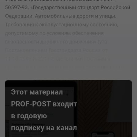
50597-93. «Государственный стандарт Российской
Федерации. Автомобильные дороги и улицы.
Требования к эксплуатационному состоянию,
допустимому по условиям обеспечения
безопасности дорожного движения» (утв.
Постановлением Госстандарта России от
11.10.1993 N 221). Отдельными ГОСТами и
правилами могут устанавливаться специальные
требования к тем или иным мероприятиям.
Этот материал
PROF-POST входит
в годовую
подписку на канал