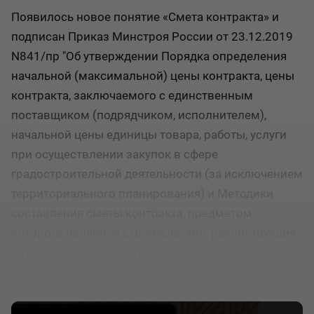
Появилось новое понятие «Смета контракта» и
подписан Приказ Минстроя России от 23.12.2019
N841/пр "Об утверждении Порядка определения
начальной (максимальной) цены контракта, цены
контракта, заключаемого с единственным
поставщиком (подрядчиком, исполнителем),
начальной цены единицы товара, работы, услуги
при осуществлении закупок в сфере
градостроительной деятельности (за исключением
территориального планирования) и Методики
составления сметы контракта, предметом
которого являются строительство, реконструкция
объектов капитального строительства"
(Зарегистрировано в Минюсте России 03.02.2020
N 57401).