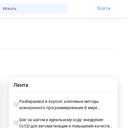
Войти
Лента
Разбираемся в Asyncio: ключевые методы
асинхронного программирования В мире
асинхронного программирования одним из
Шаг за шагом к идеальному коду: внедрение
самых популярных инструментов является
CI/CD для автоматизации и повышения качества
библиотека asyncio в Python. Она позволяет