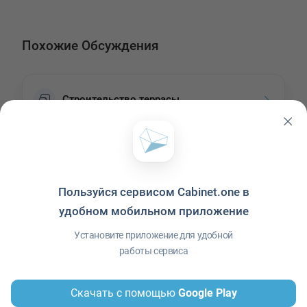
Похожие Обсуждения
Строительство террасы
Автор:
Варвара Барсукова
0
Пользуйся сервисом Cabinet.one в
Определение НМЦК по инженерным изысканиям
удобном мобильном приложение
Установите приложение для удобной
работы сервиса
Автор:
Анжелика Керпань
0
Скачать с помощью
Google Play